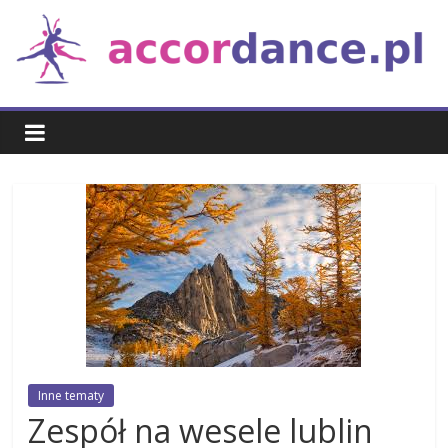
Skip
to
content
Taniec
i
muzyka
Inne tematy
Zespół na wesele lublin