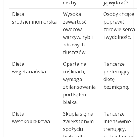
cechy
ją wybrać?
Dieta
Wysoka
Osoby chcące
śródziemnomorska
zawartość
poprawić
owoców,
zdrowie serca
warzyw, ryb i
i wydolność.
zdrowych
tłuszczów.
Dieta
Oparta na
Tancerze
wegetariańska
roślinach,
preferujący
wymaga
dietę
zbilansowania
bezmięsną.
pod kątem
białka.
Dieta
Skupia się na
Tancerze
wysokobiałkowa
zwiększonym
intensywnie
spożyciu
trenujący,
białka dla
potrzebujący