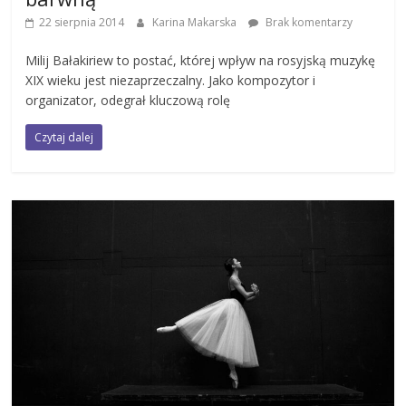
22 sierpnia 2014
Karina Makarska
Brak komentarzy
Milij Bałakiriew to postać, której wpływ na rosyjską muzykę
XIX wieku jest niezaprzeczalny. Jako kompozytor i
organizator, odegrał kluczową rolę
Czytaj dalej