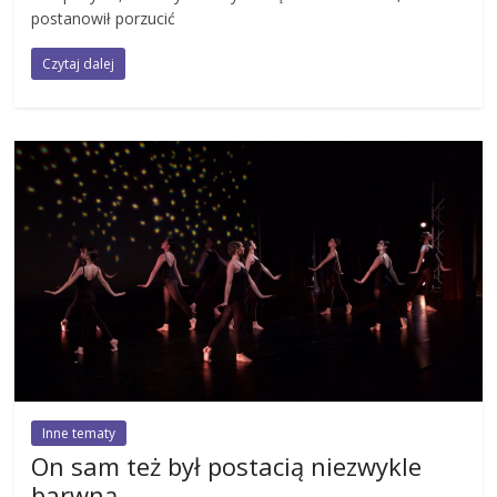
postanowił porzucić
Czytaj dalej
Inne tematy
On sam też był postacią niezwykle
barwną