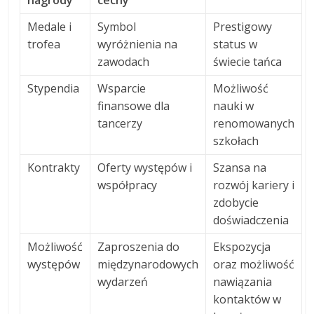
nagrody
cechy
Medale i
Symbol
Prestigowy
trofea
wyróżnienia na
status w
zawodach
świecie tańca
Stypendia
Wsparcie
Możliwość
finansowe dla
nauki w
tancerzy
renomowanych
szkołach
Kontrakty
Oferty występów i
Szansa na
współpracy
rozwój kariery i
zdobycie
doświadczenia
Możliwość
Zaproszenia do
Ekspozycja
występów
międzynarodowych
oraz możliwość
wydarzeń
nawiązania
kontaktów w