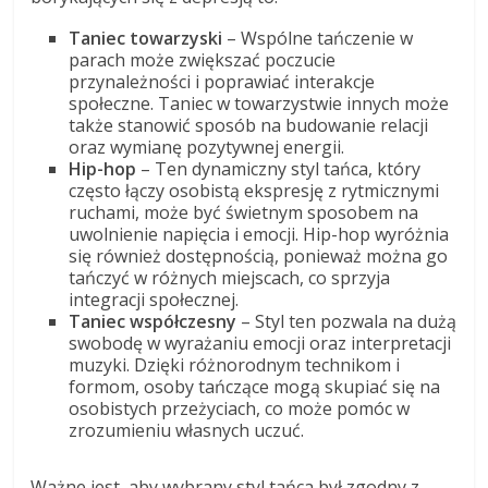
Taniec towarzyski
– Wspólne tańczenie w
parach może zwiększać poczucie
przynależności i poprawiać interakcje
społeczne. Taniec w towarzystwie innych może
także stanowić sposób na budowanie relacji
oraz wymianę pozytywnej energii.
Hip-hop
– Ten dynamiczny styl tańca, który
często łączy osobistą ekspresję z rytmicznymi
ruchami, może być świetnym sposobem na
uwolnienie napięcia i emocji. Hip-hop wyróżnia
się również dostępnością, ponieważ można go
tańczyć w różnych miejscach, co sprzyja
integracji społecznej.
Taniec współczesny
– Styl ten pozwala na dużą
swobodę w wyrażaniu emocji oraz interpretacji
muzyki. Dzięki różnorodnym technikom i
formom, osoby tańczące mogą skupiać się na
osobistych przeżyciach, co może pomóc w
zrozumieniu własnych uczuć.
Ważne jest, aby wybrany styl tańca był zgodny z