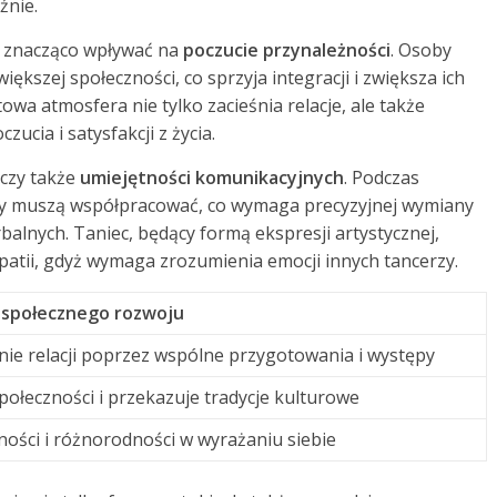
źnie.
ż znacząco wpływać na
poczucie przynależności
. Osoby
iększej społeczności, co sprzyja integracji i zwiększa ich
wa atmosfera nie tylko zacieśnia relacje, ale także
cia i satysfakcji z życia.
uczy także
umiejętności komunikacyjnych
. Podczas
y muszą współpracować, co wymaga precyzyjnej wymiany
balnych. Taniec, będący formą ekspresji artystycznej,
patii, gdyż wymaga zrozumienia emocji innych tancerzy.
 społecznego rozwoju
ie relacji poprzez wspólne przygotowania i występy
społeczności i przekazuje tradycje kulturowe
ności i różnorodności w wyrażaniu siebie