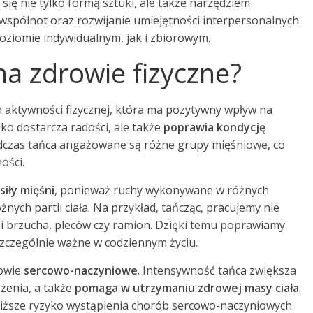
się nie tylko formą sztuki, ale także narzędziem
spólnot oraz rozwijanie umiejętności interpersonalnych.
oziomie indywidualnym, jak i zbiorowym.
na zdrowie fizyczne?
m aktywności fizycznej, która ma pozytywny wpływ na
lko dostarcza radości, ale także
poprawia kondycję
dczas tańca angażowane są różne grupy mięśniowe, co
ości.
siły mięśni
, ponieważ ruchy wykonywane w różnych
nych partii ciała. Na przykład, tańcząc, pracujemy nie
i brzucha, pleców czy ramion. Dzięki temu poprawiamy
zczególnie ważne w codziennym życiu.
rowie
sercowo-naczyniowe
. Intensywność tańca zwiększa
ążenia, a także
pomaga w utrzymaniu zdrowej masy ciała
.
niższe ryzyko wystąpienia chorób sercowo-naczyniowych