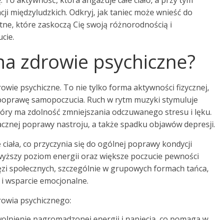
 To aktywność, która angażuje całe ciało, a przy tym
cji międzyludzkich. Odkryj, jak taniec może wnieść do
tne, które zaskoczą Cię swoją różnorodnością i
cie.
na zdrowie psychiczne?
wie psychiczne. To nie tylko forma aktywności fizycznej,
 poprawę samopoczucia. Ruch w rytm muzyki stymuluje
tóry ma zdolność zmniejszania odczuwanego stresu i lęku.
cznej poprawy nastroju, a także spadku objawów depresji.
ciała, co przyczynia się do ogólnej poprawy kondycji
 wyższy poziom energii oraz większe poczucie pewności
ięzi społecznych, szczególnie w grupowych formach tańca,
i wsparcie emocjonalne.
drowia psychicznego:
olnienie nagromadzonej energii i napięcia, co pomaga w