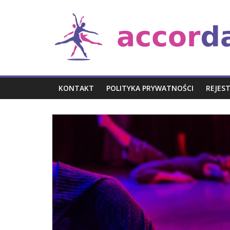
Skip
Taniec
to
content
i
muzyka
KONTAKT
POLITYKA PRYWATNOŚCI
REJES