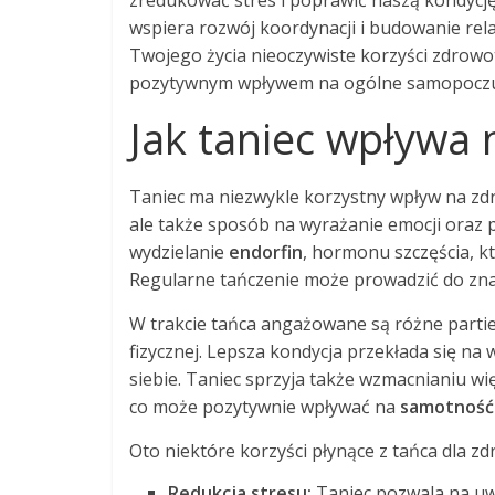
zredukować stres i poprawić naszą kondycję.
wspiera rozwój koordynacji i budowanie rela
Twojego życia nieoczywiste korzyści zdrowo
pozytywnym wpływem na ogólne samopoczu
Jak taniec wpływa 
Taniec ma niezwykle korzystny wpływ na zdro
ale także sposób na wyrażanie emocji oraz
wydzielanie
endorfin
, hormonu szczęścia, k
Regularne tańczenie może prowadzić do zna
W trakcie tańca angażowane są różne partie 
fizycznej. Lepsza kondycja przekłada się na
siebie. Taniec sprzyja także wzmacnianiu w
co może pozytywnie wpływać na
samotność
Oto niektóre korzyści płynące z tańca dla z
Redukcja stresu:
Taniec pozwala na uw