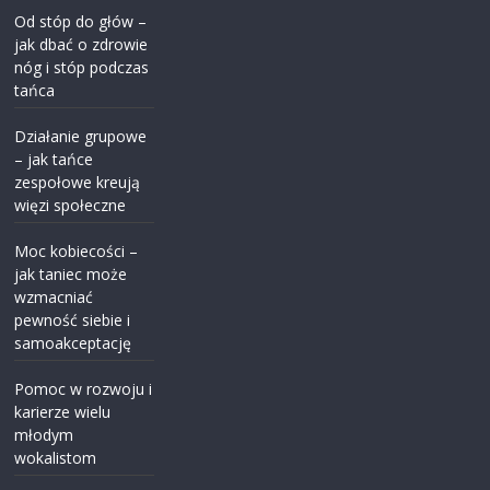
Od stóp do głów –
jak dbać o zdrowie
nóg i stóp podczas
tańca
Działanie grupowe
– jak tańce
zespołowe kreują
więzi społeczne
Moc kobiecości –
jak taniec może
wzmacniać
pewność siebie i
samoakceptację
Pomoc w rozwoju i
karierze wielu
młodym
wokalistom