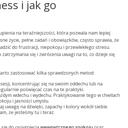
ess i jak go
upienia na teraźniejszości, która pozwala nam lepiej
ne życie, pełne zadań i obowiązków, często sprawia, że
zić do frustracji, niepokoju i przewlekłego stresu.
zatrzymania się i zwrócenia uwagi na to, co dzieje się
arto zastosować kilka sprawdzonych metod:
sesji, koncentrując się na swoim oddechu lub na
gularnie poświęcać czas na te praktyki.
ażdym wdechu i wydechu. Praktykowanie tego w chwilach
oju i jasności umysłu.
j uwagę na dźwięki, zapachy i kolory wokół siebie.
, że jesteśmy tu i teraz.
 się do osiągnięcia
wewnętrznego spokoju
oraz