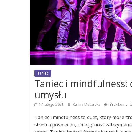
Taniec
Taniec i mindfulness:
umysłu
17 lutego 2021
Karina Makarska
Brak koment
Taniec i mindfulness to duet, który może zn
stresu i pośpiechu, umiejętność zatrzymania