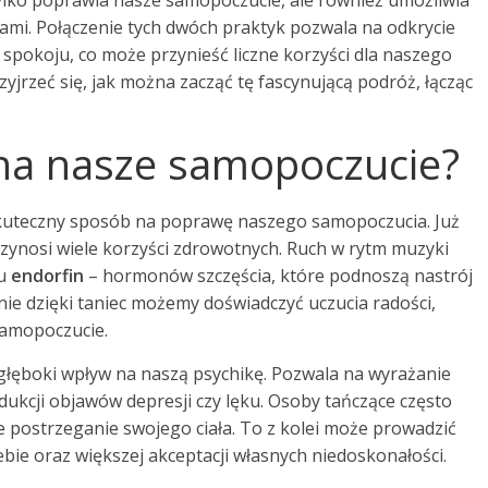
tylko poprawia nasze samopoczucie, ale również umożliwia
jami. Połączenie tych dwóch praktyk pozwala na odkrycie
spokoju, co może przynieść liczne korzyści dla naszego
yjrzeć się, jak można zacząć tę fascynującą podróż, łącząc
 na nasze samopoczucie?
e skuteczny sposób na poprawę naszego samopoczucia. Już
przynosi wiele korzyści zdrowotnych. Ruch w rytm muzyki
iu
endorfin
– hormonów szczęścia, które podnoszą nastrój
aśnie dzięki taniec możemy doświadczyć uczucia radości,
samopoczucie.
 głęboki wpływ na naszą psychikę. Pozwala na wyrażanie
edukcji objawów depresji czy lęku. Osoby tańczące często
e postrzeganie swojego ciała. To z kolei może prowadzić
ie oraz większej akceptacji własnych niedoskonałości.