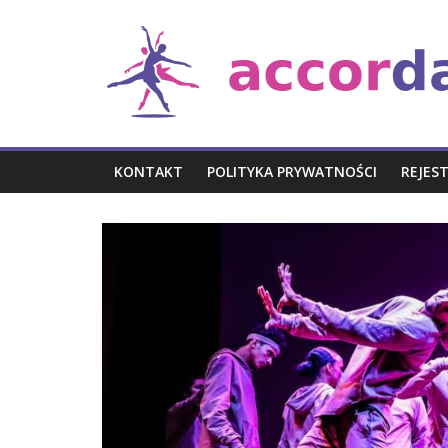
Skip
Taniec
to
content
i
muzyka
KONTAKT
POLITYKA PRYWATNOŚCI
REJES