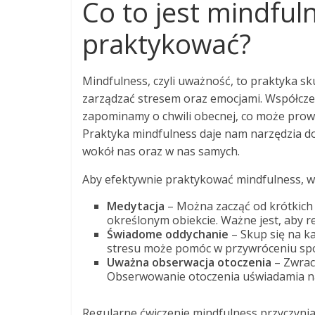
Co to jest mindfuln
praktykować?
Mindfulness, czyli uważność, to praktyka sk
zarządzać stresem oraz emocjami. Współczes
zapominamy o chwili obecnej, co może prowad
Praktyka mindfulness daje nam narzędzia do 
wokół nas oraz w nas samych.
Aby efektywnie praktykować mindfulness, w
Medytacja
– Można zacząć od krótkich 
określonym obiekcie. Ważne jest, aby re
Świadome oddychanie
– Skup się na k
stresu może pomóc w przywróceniu spok
Uważna obserwacja otoczenia
– Zwraca
Obserwowanie otoczenia uświadamia nam
Regularne ćwiczenie mindfulness przyczynia