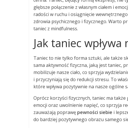
cenna. Taniec, będący formą ekspresji, nie 
głębsze połączenie z własnym ciałem i emoc
radości w ruchu i osiągnięcie wewnętrznego 
zdrowia psychicznego i fizycznego. Warto prz
taniec z mindfulness.
Jak taniec wpływa
Taniec to nie tylko forma sztuki, ale takż
sama aktywność fizyczna, jaką jest taniec, 
mobilizuje nasze ciało, co sprzyja wydzielan
i przyczyniają się do redukcji stresu. To wł
które wpływa pozytywnie na nasze ogólne 
Oprócz korzyści fizycznych, taniec ma także
emocji oraz uwolnienie napięć, co sprzyja r
zauważają poprawę
pewności siebie
i lepsz
do bardziej pozytywnego obrazu samego sieb