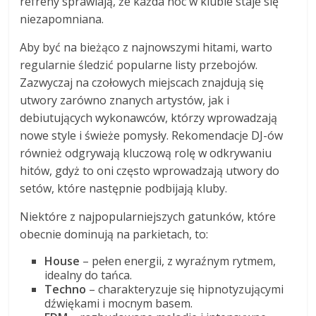
refreny sprawiają, że każda noc w klubie staje się
niezapomniana.
Aby być na bieżąco z najnowszymi hitami, warto
regularnie śledzić popularne listy przebojów.
Zazwyczaj na czołowych miejscach znajdują się
utwory zarówno znanych artystów, jak i
debiutujących wykonawców, którzy wprowadzają
nowe style i świeże pomysły. Rekomendacje DJ-ów
również odgrywają kluczową rolę w odkrywaniu
hitów, gdyż to oni często wprowadzają utwory do
setów, które następnie podbijają kluby.
Niektóre z najpopularniejszych gatunków, które
obecnie dominują na parkietach, to:
House
– pełen energii, z wyraźnym rytmem,
idealny do tańca.
Techno
– charakteryzuje się hipnotyzującymi
dźwiękami i mocnym basem.