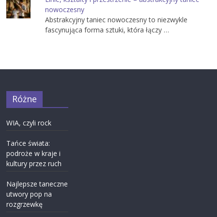
nowoczesny
Abstrakcyjny taniec nowoczesny to niezwykle
fascynująca forma sztuki, która łączy …
Różne
WIA, czyli rock
Tańce świata:
podroże w kraje i
kultury przez ruch
Najlepsze taneczne
utwory pop na
rozgrzewkę