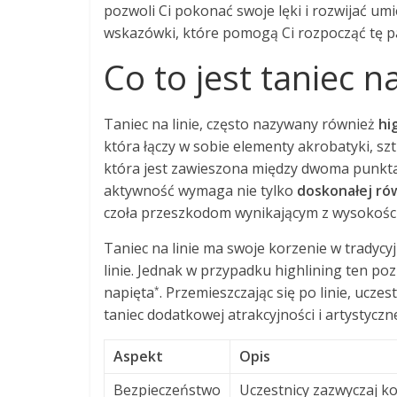
pozwoli Ci pokonać swoje lęki i rozwijać umi
wskazówki, które pomogą Ci rozpocząć tę p
Co to jest taniec na
Taniec na linie, często nazywany również
hi
która łączy w sobie elementy akrobatyki, sztu
która jest zawieszona między dwoma punkta
aktywność wymaga nie tylko
doskonałej r
czoła przeszkodom wynikającym z wysokości
Taniec na linie ma swoje korzenie w tradycy
linie. Jednak w przypadku highlining ten po
napięta
. Przemieszczając się po linie, ucz
*
taniec dodatkowej atrakcyjności i artystycz
Aspekt
Opis
Bezpieczeństwo
Uczestnicy zazwyczaj kor