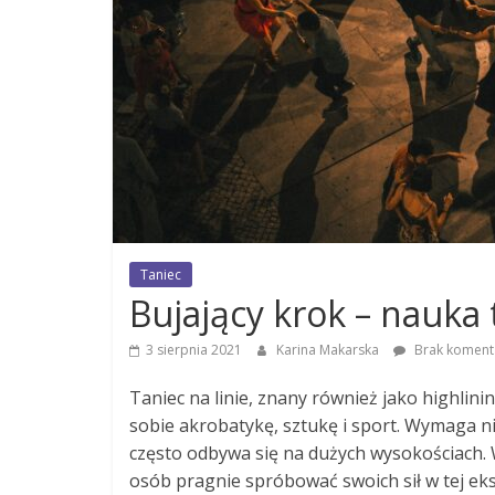
Taniec
Bujający krok – nauka 
3 sierpnia 2021
Karina Makarska
Brak koment
Taniec na linie, znany również jako highlini
sobie akrobatykę, sztukę i sport. Wymaga n
często odbywa się na dużych wysokościach. W
osób pragnie spróbować swoich sił w tej eks