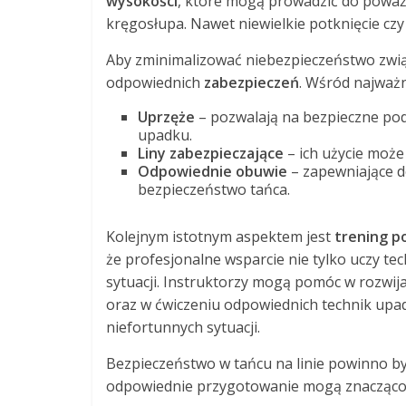
wysokości
, które mogą prowadzić do poważ
kręgosłupa. Nawet niewielkie potknięcie czy
Aby zminimalizować niebezpieczeństwo związ
odpowiednich
zabezpieczeń
. Wśród najważ
Uprzęże
– pozwalają na bezpieczne pod
upadku.
Liny zabezpieczające
– ich użycie może
Odpowiednie obuwie
– zapewniające do
bezpieczeństwo tańca.
Kolejnym istotnym aspektem jest
trening p
że profesjonalne wsparcie nie tylko uczy tec
sytuacji. Instruktorzy mogą pomóc w rozwija
oraz w ćwiczeniu odpowiednich technik upa
niefortunnych sytuacji.
Bezpieczeństwo w tańcu na linie powinno by
odpowiednie przygotowanie mogą znacząco wp