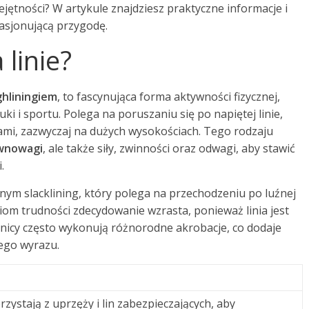
ejętności? W artykule znajdziesz praktyczne informacje i
asjonującą przygodę.
 linie?
ghliningiem
, to fascynująca forma aktywności fizycznej,
ki i sportu. Polega na poruszaniu się po napiętej linie,
mi, zazwyczaj na dużych wysokościach. Tego rodzaju
ównowagi
, ale także siły, zwinności oraz odwagi, aby stawić
.
jnym slacklining, który polega na przechodzeniu po luźnej
ziom trudności zdecydowanie wzrasta, ponieważ linia jest
estnicy często wykonują różnorodne akrobacje, co dodaje
nego wyrazu.
zystają z uprzęży i lin zabezpieczających, aby