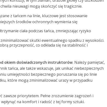
nych kontuzji, w tym złamań, urazów głowy czy uszkodzeń
 chwila nieuwagi mogą skończyć się tragicznie.
ane z tańcem na linie, kluczowe jest stosowanie
niejszych środków ochronnych wymienia się:
trzymanie ciała podczas tańca, zmniejszając ryzyko
 zminimalizować skutki ewentualnego spadku z wysokości.
brą przyczepność, co odkłada się na stabilność i
od okiem doświadczonych instruktorów
. Należy pamiętać,
hnik tańca, ale także wskazuje, jak unikać niebezpiecznych
niu umiejętności bezpiecznego poruszania się po linie
dku, które mogą zminimalizować urazy w przypadku
ć zawsze priorytetem. Pełne zrozumienie zagrożeń i
łynąć na komfort i radość z tej formy sztuki.