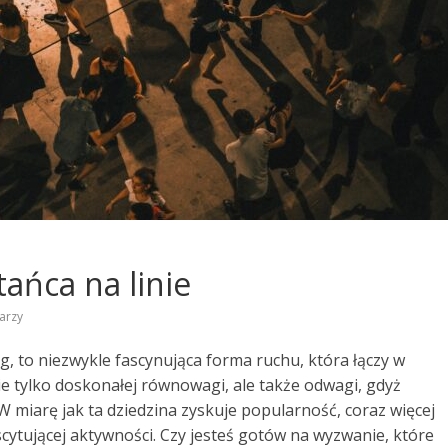
tańca na linie
arzy
ng, to niezwykle fascynująca forma ruchu, która łączy w
ie tylko doskonałej równowagi, ale także odwagi, gdyż
 miarę jak ta dziedzina zyskuje popularność, coraz więcej
cytującej aktywności. Czy jesteś gotów na wyzwanie, które