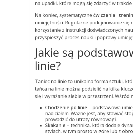
na upadki, które mogą się zdarzyć w trakcie
Na koniec, systematyczne
ćwiczenia i treni
umiejętności. Regularne podejmowanie się 
korzystanie z instrukcji doświadczonych nau
przyspieszyć proces nauki i poprawy umiejęt
Jakie są podstawow
linie?
Taniec na linie to unikalna forma sztuki, kt
tańca na linie można podzielić na kilka klu
się i wyrażanie siebie w przestrzeni. Wśród n
Chodzenie po linie
– podstawowa umiej
nad ciałem. Ważne jest, aby stawiać st
prowadzić do utraty równowagi.
Skakanie
– technika, która dodaje dyn
stylach, w tym prosto w górę lub z obro