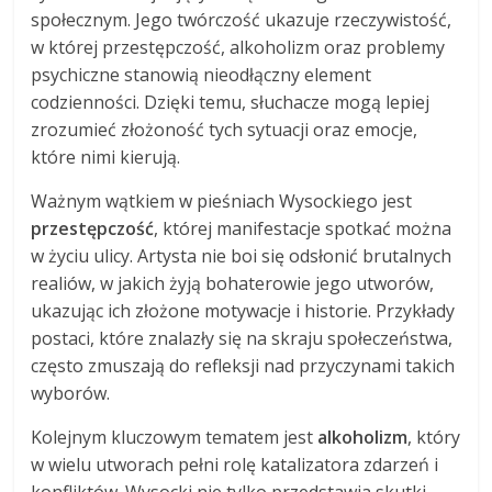
społecznym. Jego twórczość ukazuje rzeczywistość,
w której przestępczość, alkoholizm oraz problemy
psychiczne stanowią nieodłączny element
codzienności. Dzięki temu, słuchacze mogą lepiej
zrozumieć złożoność tych sytuacji oraz emocje,
które nimi kierują.
Ważnym wątkiem w pieśniach Wysockiego jest
przestępczość
, której manifestacje spotkać można
w życiu ulicy. Artysta nie boi się odsłonić brutalnych
realiów, w jakich żyją bohaterowie jego utworów,
ukazując ich złożone motywacje i historie. Przykłady
postaci, które znalazły się na skraju społeczeństwa,
często zmuszają do refleksji nad przyczynami takich
wyborów.
Kolejnym kluczowym tematem jest
alkoholizm
, który
w wielu utworach pełni rolę katalizatora zdarzeń i
konfliktów. Wysocki nie tylko przedstawia skutki