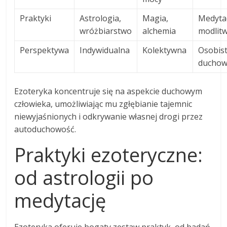
Praktyki
Astrologia,
Magia,
Medytac
wróżbiarstwo
alchemia
modlit
Perspektywa
Indywidualna
Kolektywna
Osobist
ducho
Ezoteryka koncentruje się na aspekcie duchowym
człowieka, umożliwiając mu zgłębianie tajemnic
niewyjaśnionych i odkrywanie własnej drogi przez
autoduchowość.
Praktyki ezoteryczne:
od astrologii po
medytację
Ezoteryka oferuje bogaty zestaw praktyk, od badań