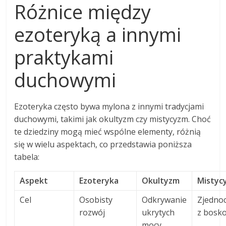
Różnice między
ezoteryką a innymi
praktykami
duchowymi
Ezoteryka często bywa mylona z innymi tradycjami
duchowymi, takimi jak okultyzm czy mistycyzm. Choć
te dziedziny mogą mieć wspólne elementy, różnią
się w wielu aspektach, co przedstawia poniższa
tabela:
Aspekt
Ezoteryka
Okultyzm
Mistyc
Cel
Osobisty
Odkrywanie
Zjedno
rozwój
ukrytych
z bosko
mocy