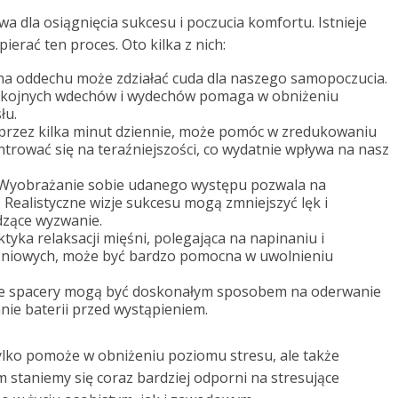
a dla osiągnięcia sukcesu i poczucia komfortu. Istnieje
ierać ten proces. Oto kilka z nich:
 na oddechu może zdziałać cuda dla naszego samopoczucia.
okojnych wdechów i wydechów pomaga w obniżeniu
łu.
 przez kilka minut dziennie, może pomóc w zredukowaniu
ntrować się na teraźniejszości, co wydatnie wpływa na nasz
Wyobrażanie sobie udanego występu pozwala na
Realistyczne wizje sukcesu mogą zmniejszyć lęk i
zące wyzwanie.
tyka relaksacji mięśni, polegająca na napinaniu i
śniowych, może być bardzo pomocna w uwolnieniu
ie spacery mogą być doskonałym sposobem na oderwanie
nie baterii przed wystąpieniem.
ylko pomoże w obniżeniu poziomu stresu, ale także
 staniemy się coraz bardziej odporni na stresujące