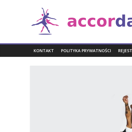
Skip
Taniec
to
content
i
muzyka
KONTAKT
POLITYKA PRYWATNOŚCI
REJES