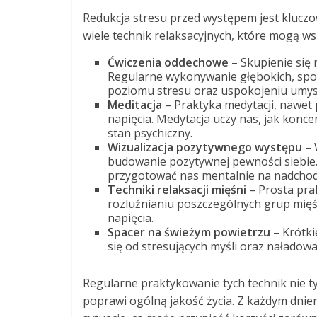
Redukcja stresu przed występem jest kluczow
wiele technik relaksacyjnych, które mogą wsp
Ćwiczenia oddechowe
– Skupienie się
Regularne wykonywanie głębokich, sp
poziomu stresu oraz uspokojeniu umys
Meditacja
– Praktyka medytacji, nawet
napięcia. Medytacja uczy nas, jak konce
stan psychiczny.
Wizualizacja pozytywnego występu
– 
budowanie pozytywnej pewności siebie. 
przygotować nas mentalnie na nadchod
Techniki relaksacji mięśni
– Prosta prak
rozluźnianiu poszczególnych grup mię
napięcia.
Spacer na świeżym powietrzu
– Krótk
się od stresujących myśli oraz naładowa
Regularne praktykowanie tych technik nie t
poprawi ogólną jakość życia. Z każdym dniem