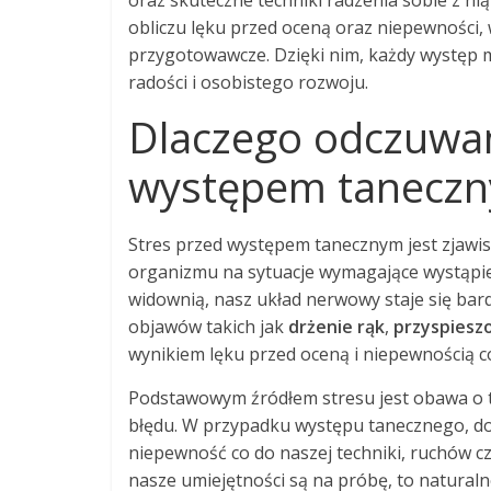
oraz skuteczne techniki radzenia sobie z n
obliczu lęku przed oceną oraz niepewności,
przygotowawcze. Dzięki nim, każdy występ m
radości i osobistego rozwoju.
Dlaczego odczuwa
występem tanecz
Stres przed występem tanecznym jest zjawi
organizmu na sytuacje wymagające wystąpie
widownią, nasz układ nerwowy staje się bard
objawów takich jak
drżenie rąk
,
przyspieszo
wynikiem lęku przed oceną i niepewnością c
Podstawowym źródłem stresu jest obawa o to
błędu. W przypadku występu tanecznego, d
niepewność co do naszej techniki, ruchów cz
nasze umiejętności są na próbę, to naturaln