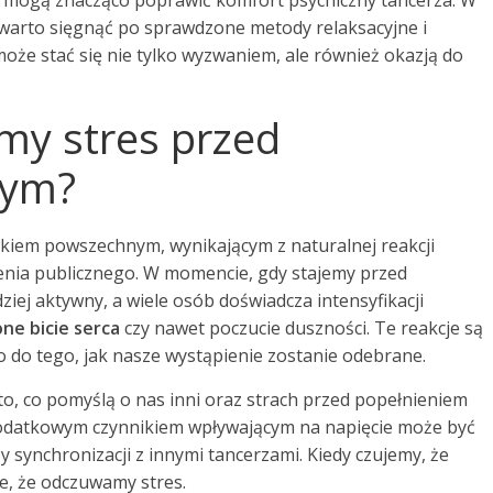
ią mogą znacząco poprawić komfort psychiczny tancerza. W
 warto sięgnąć po sprawdzone metody relaksacyjne i
oże stać się nie tylko wyzwaniem, ale również okazją do
my stres przed
nym?
skiem powszechnym, wynikającym z naturalnej reakcji
nia publicznego. W momencie, gdy stajemy przed
ziej aktywny, a wiele osób doświadcza intensyfikacji
ne bicie serca
czy nawet poczucie duszności. Te reakcje są
o do tego, jak nasze wystąpienie zostanie odebrane.
, co pomyślą o nas inni oraz strach przed popełnieniem
odatkowym czynnikiem wpływającym na napięcie może być
y synchronizacji z innymi tancerzami. Kiedy czujemy, że
e, że odczuwamy stres.