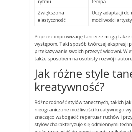
rytmu
tempa.
Zwiększona
Uczy adaptacji do
elastyczność
możliwości artysty
Poprzez improwizację tancerze mogą także e
występom. Taki sposób twórczej ekspresji p
przekazywanie swoich przeżyć widowni. W efe
także sposobem na osobisty rozwój i autoref
Jak różne style ta
kreatywność?
Różnorodność stylów tanecznych, takich jak 
nieograniczone możliwości kreatywnego wyr
znacząco wzbogacić repertuar ruchów i przy
stylów charakteryzuje się odmiennymi techni
może prowadzić do powstawania unikalnych 