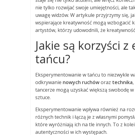
staje się nie tylko atutem, ale wręcz konie
nie tylko rozwijać swoje umiejętności, ale 
uwagę widzów. W artykule przyjrzymy się, j
wspierające kreatywność mogą wzbogacić ka
artystów, którzy udowodnili, że kreatywność 
Jakie są korzyści 
tańcu?
Eksperymentowanie w tańcu to niezwykle w
odkrywanie
nowych ruchów
oraz
technika
,
tancerze mogą uzyskać większą swobodę w
sztuce.
Eksperymentowanie wpływa również na rozwó
różnych technik i łączą je z własnymi pomys
które wyróżniają ich na tle innych. To z ko
autentyczności w ich występach.