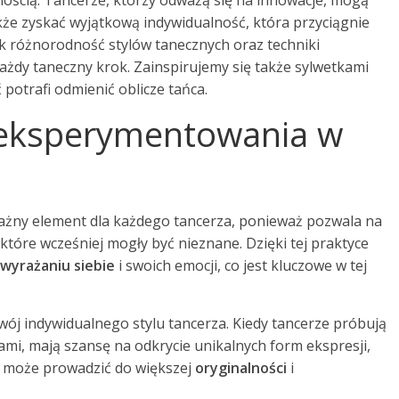
cznością. Tancerze, którzy odważą się na innowacje, mogą
także zyskać wyjątkową indywidualność, która przyciągnie
ak różnorodność stylów tanecznych oraz techniki
żdy taneczny krok. Zainspirujemy się także sylwetkami
potrafi odmienić oblicze tańca.
z eksperymentowania w
ażny element dla każdego tancerza, ponieważ pozwala na
 które wcześniej mogły być nieznane. Dzięki tej praktyce
wyrażaniu siebie
i swoich emocji, co jest kluczowe w tej
j indywidualnego stylu tancerza. Kiedy tancerze próbują
łami, mają szansę na odkrycie unikalnych form ekspresji,
lei może prowadzić do większej
oryginalności
i