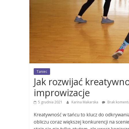
Taniec
Jak rozwijać kreatywn
improwizacje
5 grudnia 2021
Karina Makarska
Brak koment
Kreatywność w tańcu to klucz do odkrywania
obliczu coraz większej konkurencji na scen