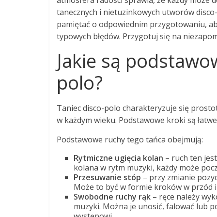
atmosfera radości sprawia, że każdy może d
tanecznych i nietuzinkowych utworów disco
pamiętać o odpowiednim przygotowaniu, aby 
typowych błędów. Przygotuj się na niezapom
Jakie są podstawow
polo?
Taniec disco-polo charakteryzuje się prosto
w każdym wieku. Podstawowe kroki są łatwe d
Podstawowe ruchy tego tańca obejmują:
Rytmiczne ugięcia kolan
– ruch ten jest
kolana w rytm muzyki, każdy może pocz
Przesuwanie stóp
– przy zmianie pozyc
Może to być w formie kroków w przód i w
Swobodne ruchy rąk
– ręce należy wyk
muzyki. Można je unosić, falować lub 
występowi.