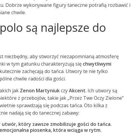
u. Dobrze wykonywane figury taneczne potrafią rozbawić i
iane chwile.
-polo są najlepsze do
st niezbędny, aby stworzyć niezapomnianą atmosferę
nki w tym gatunku charakteryzują się
chwytliwymi
skutecznie zachęcają do tańca. Utwory te nie tylko
ólne chwile radości dla gości.
akich jak
Zenon Martyniuk
czy
Akcent
. Ich utwory są
iektóre z przebojów, takie jak „Przez Twe Oczy Zielone”
wietnie sprawdzają się podczas tańca. Oto kilka z
tnie nadają się do tanecznej zabawy:
utwór, który zawsze zmobilizuje gości do tańca.
 emocjonalna piosenka, która wciąga w rytm.