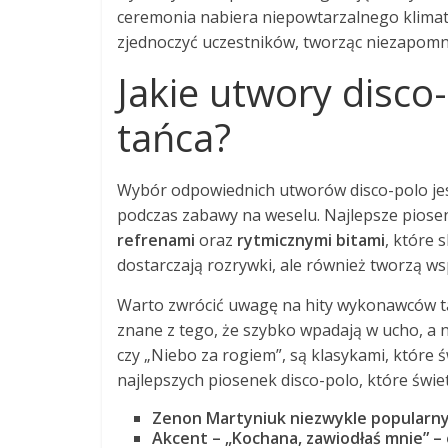
ceremonia nabiera niepowtarzalnego klimat
zjednoczyć uczestników, tworząc niezapomn
Jakie utwory disco
tańca?
Wybór odpowiednich utworów disco-polo je
podczas zabawy na weselu. Najlepsze piose
refrenami
oraz
rytmicznymi bitami
, które 
dostarczają rozrywki, ale również tworzą wsp
Warto zwrócić uwagę na hity wykonawców t
znane z tego, że szybko wpadają w ucho, a n
czy „Niebo za rogiem”, są klasykami, które ś
najlepszych piosenek disco-polo, które świe
Zenon Martyniuk
niezwykle popularny 
Akcent
– „Kochana, zawiodłaś mnie” –