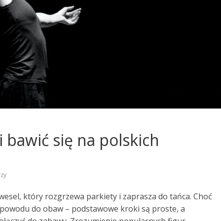
i bawić się na polskich
zy
wesel, który rozgrzewa parkiety i zaprasza do tańca. Choć
a powodu do obaw – podstawowe kroki są proste, a