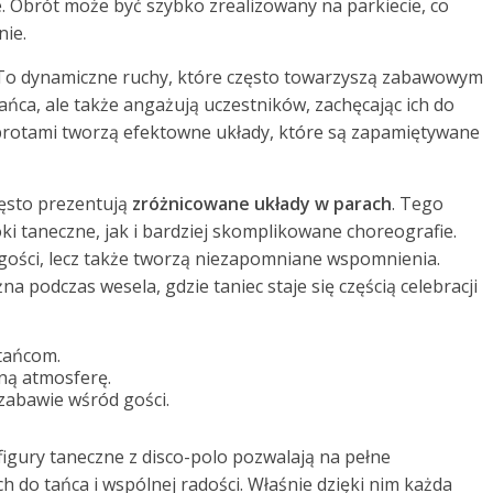
 Obrót może być szybko zrealizowany na parkiecie, co
nie.
 To dynamiczne ruchy, które często towarzyszą zabawowym
ańca, ale także angażują uczestników, zachęcając ich do
brotami tworzą efektowne układy, które są zapamiętywane
zęsto prezentują
zróżnicowane układy w parach
. Tego
i taneczne, jak i bardziej skomplikowane choreografie.
 gości, lecz także tworzą niezapomniane wspomnienia.
na podczas wesela, gdzie taniec staje się częścią celebracji
 tańcom.
ną atmosferę.
 zabawie wśród gości.
 figury taneczne z disco-polo pozwalają na pełne
h do tańca i wspólnej radości. Właśnie dzięki nim każda