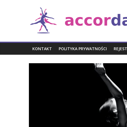
Skip
Taniec
to
content
i
muzyka
KONTAKT
POLITYKA PRYWATNOŚCI
REJES