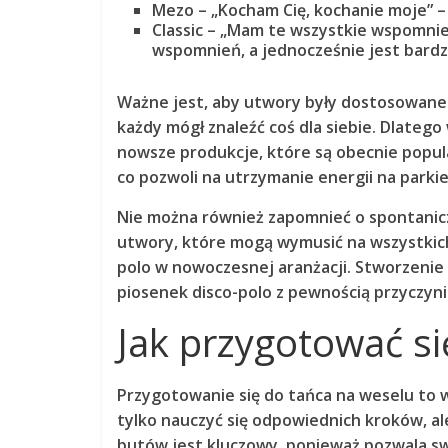
Mezo
– „Kocham Cię, kochanie moje” –
Classic
– „Mam te wszystkie wspomnien
wspomnień, a jednocześnie jest bardz
Ważne jest, aby utwory były dostosowane
każdy mógł znaleźć coś dla siebie. Dlatego
nowsze produkcje, które są obecnie popul
co pozwoli na utrzymanie energii na parkie
Nie można również zapomnieć o spontanic
utwory, które mogą wymusić na wszystkich 
polo w nowoczesnej aranżacji. Stworzeni
piosenek disco-polo z pewnością przyczyni
Jak przygotować si
Przygotowanie się do tańca na weselu to 
tylko nauczyć się odpowiednich kroków, a
butów
jest kluczowy, ponieważ pozwala sw