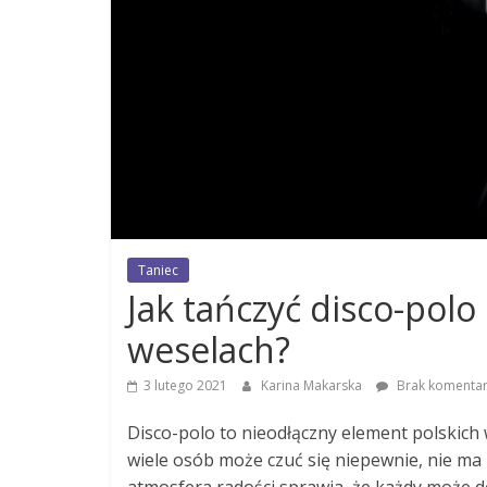
Taniec
Jak tańczyć disco-polo 
weselach?
3 lutego 2021
Karina Makarska
Brak komentar
Disco-polo to nieodłączny element polskich 
wiele osób może czuć się niepewnie, nie m