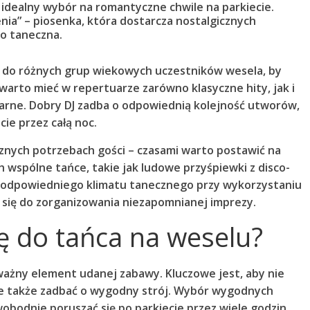
 idealny wybór na romantyczne chwile na parkiecie.
ia” – piosenka, która dostarcza nostalgicznych
o taneczna.
 do różnych grup wiekowych uczestników wesela, by
 warto mieć w repertuarze zarówno klasyczne hity, jak i
arne. Dobry DJ zadba o odpowiednią kolejność utworów,
cie przez całą noc.
znych potrzebach gości – czasami warto postawić na
wspólne tańce, takie jak ludowe przyśpiewki z disco-
e odpowiedniego klimatu tanecznego przy wykorzystaniu
 się do zorganizowania niezapomnianej imprezy.
ę do tańca na weselu?
ważny element udanej zabawy. Kluczowe jest, aby nie
le także zadbać o wygodny strój. Wybór
wygodnych
obodnie poruszać się po parkiecie przez wiele godzin.