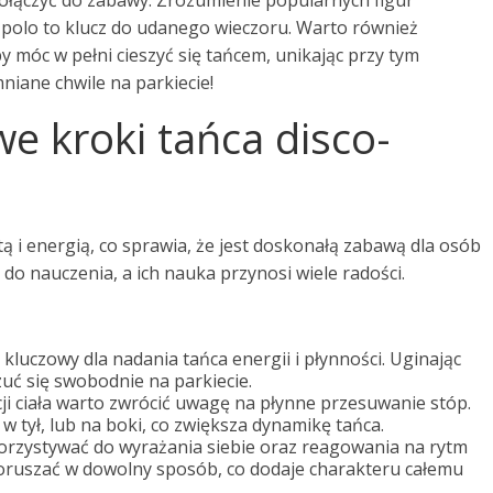
ołączyć do zabawy. Zrozumienie popularnych figur
-polo to klucz do udanego wieczoru. Warto również
móc w pełni cieszyć się tańcem, unikając przy tym
niane chwile na parkiecie!
e kroki tańca disco-
tą i energią, co sprawia, że jest doskonałą zabawą dla osób
o nauczenia, a ich nauka przynosi wiele radości.
 kluczowy dla nadania tańca energii i płynności. Uginając
uć się swobodnie na parkiecie.
ji ciała warto zwrócić uwagę na płynne przesuwanie stóp.
 tył, lub na boki, co zwiększa dynamikę tańca.
orzystywać do wyrażania siebie oraz reagowania na rytm
poruszać w dowolny sposób, co dodaje charakteru całemu