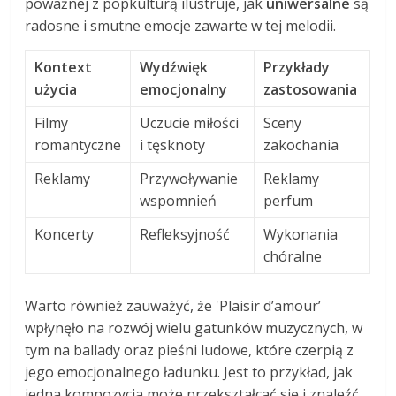
poważnej z popkulturą ilustruje, jak
uniwersalne
są
radosne i smutne emocje zawarte w tej melodii.
Kontext
Wydźwięk
Przykłady
użycia
emocjonalny
zastosowania
Filmy
Uczucie miłości
Sceny
romantyczne
i tęsknoty
zakochania
Reklamy
Przywoływanie
Reklamy
wspomnień
perfum
Koncerty
Refleksyjność
Wykonania
chóralne
Warto również zauważyć, że 'Plaisir d’amour’
wpłynęło na rozwój wielu gatunków muzycznych, w
tym na ballady oraz pieśni ludowe, które czerpią z
jego emocjonalnego ładunku. Jest to przykład, jak
jedna kompozycja może przekształcać się i znaleźć