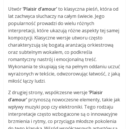
Utwór
’Plaisir d’amour’
to klasyczna pieśń, która od
lat zachwyca słuchaczy na całym świecie. Jego
popularność prowadzi do wielu różnych
interpretacji, które ukazują różne aspekty tej samej
kompozycji. Klasyczne wersje utworu często
charakteryzują się bogatą aranżacją orkiestrową
oraz subtelnym wokalem, co podkreśla
romantyczny nastrój i emocjonalną treść.
Wykonania te skupiają się na pełnym oddaniu uczuć
wyrażonych w tekście, odwzorowując łatwość, z jaką
miłość łączy ludzi.
Z drugiej strony, współczesne wersje
’Plaisir
d’amour’
przynoszą nowoczesne elementy, takie jak
wpływy muzyki pop czy elektroniki. Tego rodzaju
interpretacje często wzbogacone są o innowacyjne
brzmienia i rytmy, co przyciąga młodsze pokolenia
do tego klasyka. Wśród współczesnych artystów są