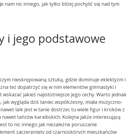
 nam nic innego, jak tylko bliżej pochylić się nad tym
y i jego podstawowe
iczym nieskrępowaną sztuką, gdzie dominuje eklektyzm i
można też dopatrzyć się w nim elementów gimnastyki i
t wskazać jakieś najistotniejsze jego cechy. Warto jednak
, jak wygląda dziś taniec współczesny, miała muzyczno-
wet laik jest w tanie dostrzec tu wiele figur i kroków z
 nawet tańców karaibskich. Kolejna jakże interesującą
Jest to nic innego jak niezależne poruszanie
 element zaczerpnięty od czarnoskórych mieszkańców