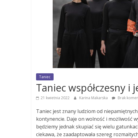
Taniec
Taniec współczesny i j
21 kwietnia 2022
Karina Makarska
Brak komen
Taniec jest znany ludziom od niepamiętnych
kontynencie. Daje on wolność i możliwość wy
będziemy jednak skupiać się wielu gatunkach
ciekawa, że zaadaptowała szereg rozmaitych t