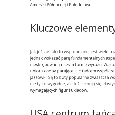
Ameryki Północnej i Południowej.
Kluczowe element
Jak już zostało to wspomniane, jest wiele r
jednak wskazać parę fundamentalnych aspek
nieskrępowaną niczym formę wyrazu. Warto na
ubioru osoby parającej się tańcem współczes
jazzówki. Są to buty popularne zwłaszcza wś
nie tylko wygodne, ale też cechują się elas
wymagających figur i układów.
USA centrum tańc