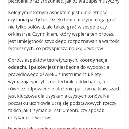
pięciolinii oraz zrozumieć, jak działa zapis muzyczny.
Kolejnym istotnym aspektem jest umiejętność
czytania partytur
. Dzięki temu muzycy mogą grać
nie tylko solówki, ale także grać w zespole czy
orkiestrze. Czynnikiem, który wspiera ten proces,
jest umiejętność szybkiego rozpoznawania wartości
rytmicznych, co przyspiesza naukę utworów.
Oprócz aspektów teoretycznych,
koordynacja
oddechu i palców
jest niezbędna do wydobycia
prawidłowego dźwięku z instrumentu. Flety
wymagają specyficznej techniki oddychania, a
również odpowiednie ułożenie palców na klawiszach
jest kluczowe dla uzyskania czystych tonów. Na
początku uczniowie uczą się podstawowych rzeczy,
takich jak trzymanie instrumentu czy sposób
dotykania otworów.
W miarę jak uczniowie posuwają się w nauce,