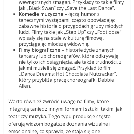
wewnętrznych zmagań. Przykłady to takie filmy
jak „Black Swan” czy „Save the Last Dance”.
Komedie muzyczne
– łączą humor z
tanecznymi występami, często opowiadając
zabawne historie o przygodach grupy młodych
ludzi. Filmy takie jak „Step Up” czy „Footloose”
wpisały się na stałe w kulturę filmową,
przyciągając młodszą widownię.
Filmy biograficzne
– historie życie znanych
tancerzy lub choreografów, które odkrywają
nie tylko ich osiągnięcia, ale także trudności, z
jakimi musieli się zmagać. Przyklad to film
„Dance Dreams: Hot Chocolate Nutcracker”,
który przybliża pracę choreografki Debbie
Allen.
Warto również zwrócić uwagę na filmy, które
integrują taniec z innymi formami sztuki, takimi jak
teatr czy muzyka. Tego typu produkcje często
oferują widzom bogatsze doznania wizualne i
emocjonalne, co sprawia, że stają się one