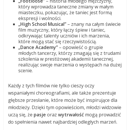
„Footloose”
– historia młodego mężczyzny,
który wprowadza taneczne zmiany w małym
miasteczku, pokazując, że taniec jest formą
ekspresji i wolności.
„High School Musical”
– znany na całym świecie
film muzyczny, który łączy śpiew i taniec,
odkrywając talenty uczniów i ich marzenia,
które mogą stać się rzeczywistością.
„Dance Academy”
– opowieść o grupie
młodych tancerzy, którzy zmagają się z trudami
szkolenia w prestiżowej akademii tanecznej,
realizując swoje marzenia o występach na dużej
scenie.
Każdy z tych filmów nie tylko cieszy oczy
wspaniałymi choreografiami, ale także prezentuje
głębsze przesłanie, które może być inspirujące dla
młodzieży. Dzięki tym opowieściom, młodzi widzowie
uczą się, że
pasje
oraz
wytrwałość
mogą prowadzić
do spełnienia nawet najbardziej odległych marzeń.