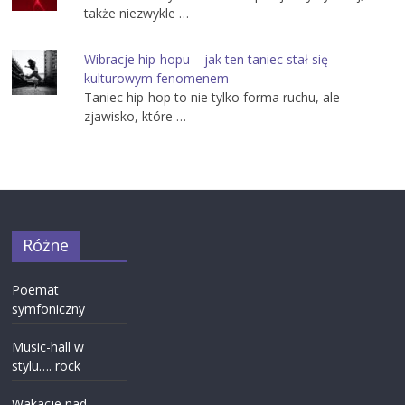
także niezwykle …
Wibracje hip-hopu – jak ten taniec stał się
kulturowym fenomenem
Taniec hip-hop to nie tylko forma ruchu, ale
zjawisko, które …
Różne
Poemat
symfoniczny
Music-hall w
stylu…. rock
Wakacje nad