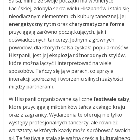
Salsa, mimo że swoje początki ma w Ameryce
Łacińskiej, zdobyła serca wielu Hiszpanów i stała się
nieodłącznym elementem ich kultury tanecznej. Jej
energetyczny rytm
oraz
charyzmatyczna forma
przyciągają zarówno początkujących, jak i
doświadczonych tancerzy. Jednym z głównych
powodów, dla których salsa zyskała popularność w
Hiszpanii, jest jej
eksplozja różnorodnych stylów
,
które można łączyć i interpretować na wiele
sposobów. Tańczy się ją w parach, co sprzyja
interakcji społecznej i tworzeniu silnych zażyłości
między partnerami.
W Hiszpanii organizowane są liczne
festiwale salsy
,
które przyciągają miłośników tańca z całego kraju
oraz z zagranicy. Wydarzenia te oferują nie tylko
występy profesjonalnych tancerzy, ale również
warsztaty, w których każdy może spróbować swoich
sił. Te festiwale stają się ważną częścią kulturalnego