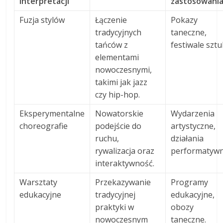
interpretacji
zastosowani
Fuzja stylów
Łączenie
Pokazy
tradycyjnych
taneczne,
tańców z
festiwale sztu
elementami
nowoczesnymi,
takimi jak jazz
czy hip-hop.
Eksperymentalne
Nowatorskie
Wydarzenia
choreografie
podejście do
artystyczne,
ruchu,
działania
rywalizacja oraz
performatywn
interaktywność.
Warsztaty
Przekazywanie
Programy
edukacyjne
tradycyjnej
edukacyjne,
praktyki w
obozy
nowoczesnym
taneczne.