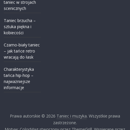
taniec w strojach
scenicznych
Taniec brzucha –
sztuka piękna i
kobiecości
Czarno-biały taniec
– jak tańce retro
wracają do łask
Charakterystyka
tańca hip-hop –
najważniejsze
informacje
Prawa autorskie © 2026
Taniec i muzyka
. Wszystkie prawa
zastrzeżone.
Motyw: ColorMag stworzony przez ThemeGrill. Wspierane przez