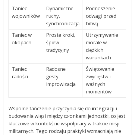
Taniec
Dynamiczne
Podnoszenie
wojowników
ruchy,
odwagi przed
synchronizacja
bitwą
Taniec w
Proste kroki,
Utrzymywanie
okopach
śpiew
morale w
tradycyjny
ciężkich
warunkach
Taniec
Radosne
Świętowanie
radości
gesty,
zwycięstw i
improwizacja
ważnych
momentów
Wspólne tańczenie przyczynia się do
integracji
i
budowania więzi między członkami jednostki, co jest
kluczowe w kontekście współpracy w trakcie misji
militarnych. Tego rodzaju praktyki wzmacniają nie