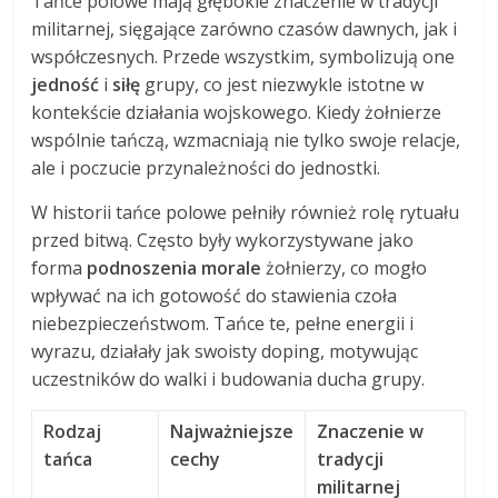
Tańce polowe mają głębokie znaczenie w tradycji
militarnej, sięgające zarówno czasów dawnych, jak i
współczesnych. Przede wszystkim, symbolizują one
jedność
i
siłę
grupy, co jest niezwykle istotne w
kontekście działania wojskowego. Kiedy żołnierze
wspólnie tańczą, wzmacniają nie tylko swoje relacje,
ale i poczucie przynależności do jednostki.
W historii tańce polowe pełniły również rolę rytuału
przed bitwą. Często były wykorzystywane jako
forma
podnoszenia morale
żołnierzy, co mogło
wpływać na ich gotowość do stawienia czoła
niebezpieczeństwom. Tańce te, pełne energii i
wyrazu, działały jak swoisty doping, motywując
uczestników do walki i budowania ducha grupy.
Rodzaj
Najważniejsze
Znaczenie w
tańca
cechy
tradycji
militarnej