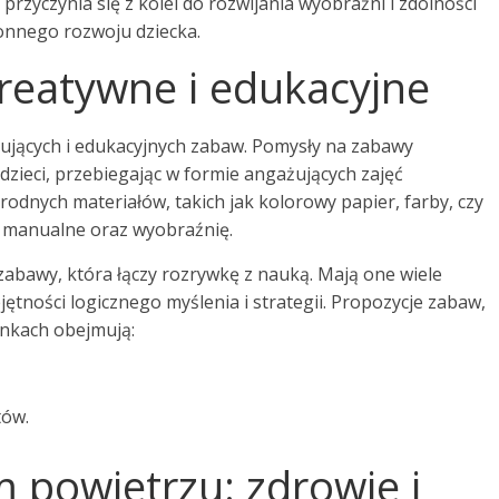
rzyczynia się z kolei do rozwijania wyobraźni i zdolności
onnego rozwoju dziecka.
eatywne i edukacyjne
jących i edukacyjnych zabaw. Pomysły na zabawy
 dzieci, przebiegając w formie angażujących zajęć
rodnych materiałów, takich jak kolorowy papier, farby, czy
ci manualne oraz wyobraźnię.
abawy, która łączy rozrywkę z nauką. Mają one wiele
ętności logicznego myślenia i strategii. Propozycje zabaw,
nkach obejmują:
tów.
 powietrzu: zdrowie i