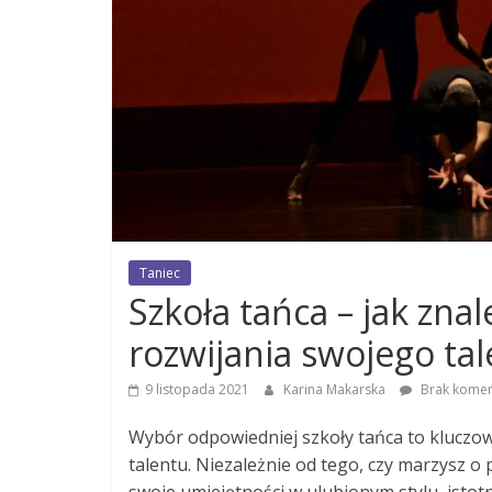
Taniec
Szkoła tańca – jak zna
rozwijania swojego ta
9 listopada 2021
Karina Makarska
Brak komen
Wybór odpowiedniej szkoły tańca to kluczo
talentu. Niezależnie od tego, czy marzysz o