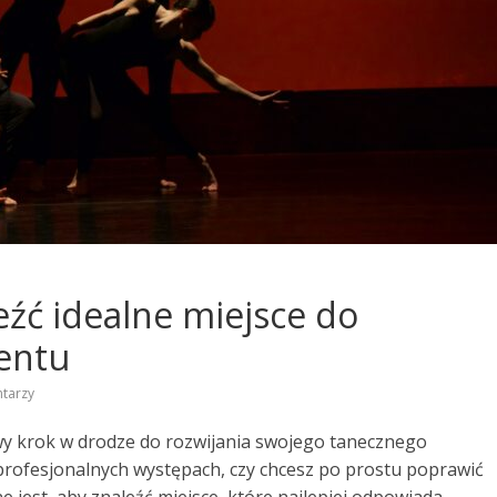
leźć idealne miejsce do
lentu
tarzy
wy krok w drodze do rozwijania swojego tanecznego
 profesjonalnych występach, czy chcesz po prostu poprawić