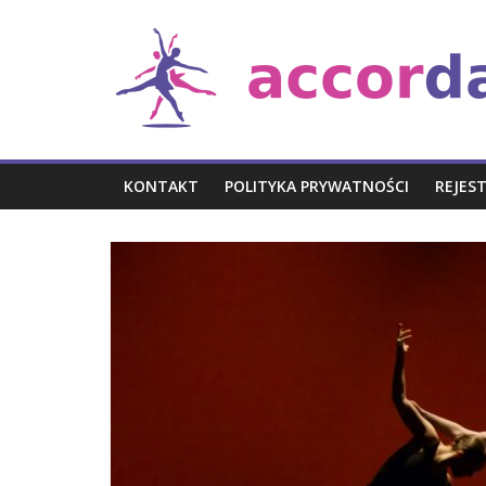
Skip
Taniec
to
content
i
muzyka
KONTAKT
POLITYKA PRYWATNOŚCI
REJES