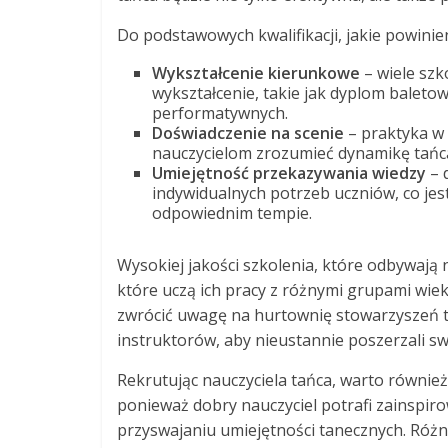
Do podstawowych kwalifikacji, jakie powinien
Wykształcenie kierunkowe
– wiele szk
wykształcenie, takie jak dyplom baleto
performatywnych.
Doświadczenie na scenie
– praktyka w
nauczycielom zrozumieć dynamikę tańca
Umiejętność przekazywania wiedzy
– 
indywidualnych potrzeb uczniów, co jes
odpowiednim tempie.
Wysokiej jakości szkolenia, które odbywają 
które uczą ich pracy z różnymi grupami wie
zwrócić uwagę na hurtownię stowarzyszeń ta
instruktorów, aby nieustannie poszerzali sw
Rekrutując nauczyciela tańca, warto równi
ponieważ dobry nauczyciel potrafi zainspir
przyswajaniu umiejętności tanecznych. Róż