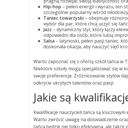
pragną rozwijać swoją elastyczność oraz
Hip-hop
– pełen energii i wyrazu, ten st
szczególnie popularny wśród młodzieży
Taniec towarzyski
– obejmuje różnorodn
wybór dla par, które chcą uczyć się tań
Jazz
– dynamiczny styl, który łączy elem
odpowiedni dla osób, które lubią improv
Salsa
– latynoski, pełen pasji taniec, 
doskonała okazja, aby nauczyć się0 kro
Warto zapoznać się z ofertą szkół tańca w Tw
Niektóre szkoły mogą specjalizować się w ko
swoje preferencje. Zróżnicowanie stylów d
odkrycie ukrytych talentów oraz pasji.
Jakie są kwalifikac
Kwalifikacje nauczycieli tańca są kluczowy
Warto zwrócić uwagę na doświadczenie oraz
tańca będzie nie tylko efektywna, ale także 