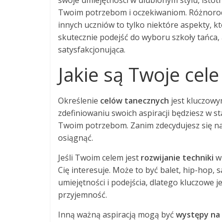
swoje umiejętności w ulubionym stylu, istotn
Twoim potrzebom i oczekiwaniom. Różnorodno
innych uczniów to tylko niektóre aspekty, k
skutecznie podejść do wyboru szkoły tańca,
satysfakcjonująca.
Jakie są Twoje cel
Określenie
celów tanecznych
jest kluczowy
zdefiniowaniu swoich aspiracji będziesz w 
Twoim potrzebom. Zanim zdecydujesz się na k
osiągnąć.
Jeśli Twoim celem jest
rozwijanie techniki
w 
Cię interesuje. Może to być balet, hip-hop, 
umiejętności i podejścia, dlatego kluczowe j
przyjemność.
Inną ważną aspiracją mogą być
występy na 