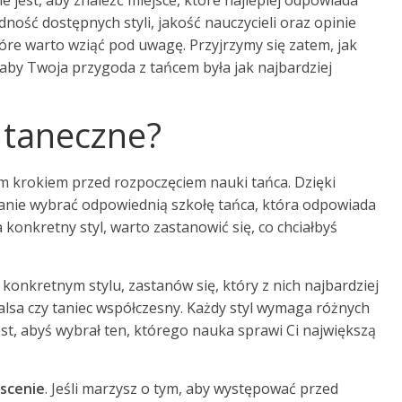
e jest, aby znaleźć miejsce, które najlepiej odpowiada
ść dostępnych styli, jakość nauczycieli oraz opinie
tóre warto wziąć pod uwagę. Przyjrzymy się zatem, jak
 aby Twoja przygoda z tańcem była jak najbardziej
e taneczne?
m krokiem przed rozpoczęciem nauki tańca. Dzięki
stanie wybrać odpowiednią szkołę tańca, która odpowiada
onkretny styl, warto zastanowić się, co chciałbyś
konkretnym stylu, zastanów się, który z nich najbardziej
salsa czy taniec współczesny. Każdy styl wymaga różnych
est, abyś wybrał ten, którego nauka sprawi Ci największą
scenie
. Jeśli marzysz o tym, aby występować przed