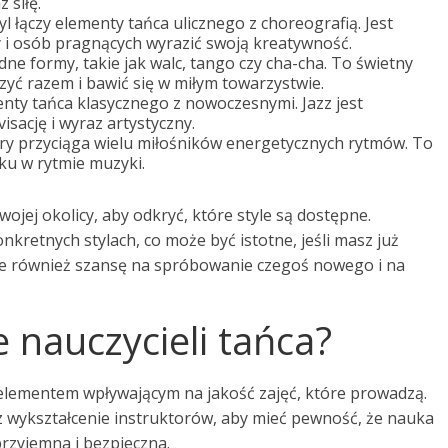
 siłę.
yl łączy elementy tańca ulicznego z choreografią. Jest
 i osób pragnących wyrazić swoją kreatywność.
e formy, takie jak walc, tango czy cha-cha. To świetny
czyć razem i bawić się w miłym towarzystwie.
enty tańca klasycznego z nowoczesnymi. Jazz jest
isację i wyraz artystyczny.
który przyciąga wielu miłośników energetycznych rytmów. To
ku w rytmie muzyki.
ojej okolicy, aby odkryć, które style są dostępne.
nkretnych stylach, co może być istotne, jeśli masz już
aje również szansę na spróbowanie czegoś nowego i na
je nauczycieli tańca?
m elementem wpływającym na jakość zajęć, które prowadzą.
 wykształcenie instruktorów, aby mieć pewność, że nauka
przyjemna i bezpieczna.