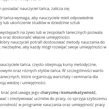
 posiadać nauczyciel tańca, zalicza się:
ół tańca wymaga, aby nauczyciele mieli odpowiednie
wy lub ukończenie studiów w dziedzinie sztuk
 występach na żywo lub w zespołach tanecznych pozwala
 oraz doskonalić własne umiejętności.
dobry nauczyciel potrafi dostosować metody nauczania do
t niezbędne, aby każdy mógł rozwijać swoje umiejętności w
nauczyciele tańca, często obejmują kursy metodyczne,
kowymi oraz różnych stylów tańca. W szczególności warto
necznych, które organizują warsztaty i seminaria dla
oją wiedzę i umiejętności.
eż brać pod uwagę jego
charyzmę i komunikatywność
,
ować i zmotywować uczniów do pracy, co sprzyja szybszemu
norodność w programie nauczania oraz umiejętność pracy