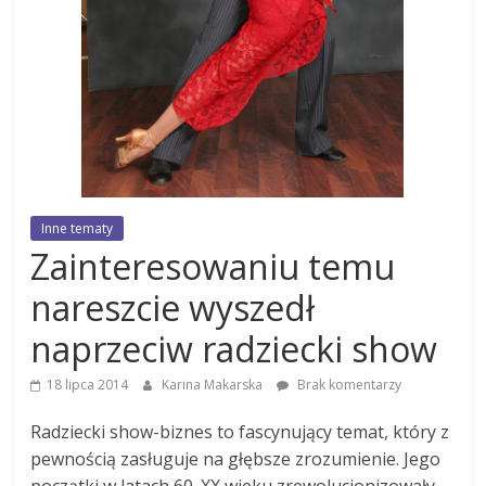
Inne tematy
Zainteresowaniu temu
nareszcie wyszedł
naprzeciw radziecki show
18 lipca 2014
Karina Makarska
Brak komentarzy
Radziecki show-biznes to fascynujący temat, który z
pewnością zasługuje na głębsze zrozumienie. Jego
początki w latach 60. XX wieku zrewolucjonizowały