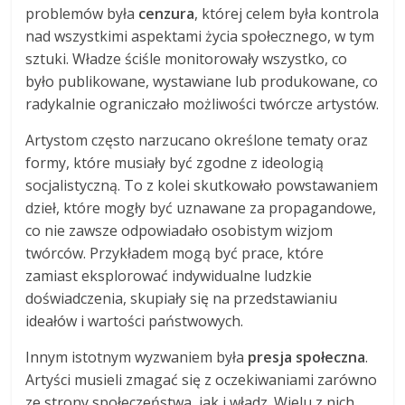
problemów była
cenzura
, której celem była kontrola
nad wszystkimi aspektami życia społecznego, w tym
sztuki. Władze ściśle monitorowały wszystko, co
było publikowane, wystawiane lub produkowane, co
radykalnie ograniczało możliwości twórcze artystów.
Artystom często narzucano określone tematy oraz
formy, które musiały być zgodne z ideologią
socjalistyczną. To z kolei skutkowało powstawaniem
dzieł, które mogły być uznawane za propagandowe,
co nie zawsze odpowiadało osobistym wizjom
twórców. Przykładem mogą być prace, które
zamiast eksplorować indywidualne ludzkie
doświadczenia, skupiały się na przedstawianiu
ideałów i wartości państwowych.
Innym istotnym wyzwaniem była
presja społeczna
.
Artyści musieli zmagać się z oczekiwaniami zarówno
ze strony społeczeństwa, jak i władz. Wielu z nich