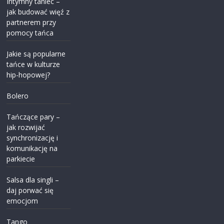
Intymny taniec –
jak budować więź z
partnerem przy
pomocy tańca
Jakie są popularne
tańce w kulturze
hip-hopowej?
Bolero
Tańczące pary –
jak rozwijać
synchronizację i
komunikację na
parkiecie
Salsa dla singli –
daj porwać się
emocjom
Tango