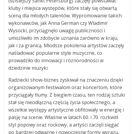
(dzisiejszy Sankt Petersburg) zaczęły powstawać
kluby i miejsca występów, które stały się otwartą
sceną dla młodych talentów. Wypromowanie takich
wykonawców, jak Anna German czy Wladimir
Wysocki, przyciągnęło uwagę publiczności i
umożliwiło im zdobycie uznania zarówno w kraju,
jak i za granicą. Młodsze pokolenia artystów zaczęły
naśladować popularne style muzyczne, co
prowadziło do innowacji i różnorodności w
dziedzinie muzyki.
Radziecki show-biznes zyskiwał na znaczeniu dzięki
organizowanym festiwalom oraz koncertom, które
przyciągały tłumy. Z biegiem czasu, ten rodzaj sztuki
stał się nieodłączną częścią życia społecznego, a
wszelkie występy artystyczne obfitowały w energię i
pasję na scenie. Właśnie w latach 60. i 70. rozkwitł
styl popowy oraz rockowy, a artyści zaczęli sięgać
po bardziej odważne i nowoczesne formy wyrazu,