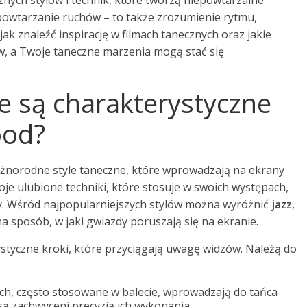
żnych stylów i technik, które tworzą niepowtarzalne
 powtarzanie ruchów – to także zrozumienie rytmu,
 jak znaleźć inspirację w filmach tanecznych oraz jakie
, a Twoje taneczne marzenia mogą stać się
ne są charakterystyczne
ood?
óżnorodne style taneczne, które wprowadzają na ekrany
e ulubione techniki, które stosuje w swoich występach,
lny. Wśród najpopularniejszych stylów można wyróżnić
jazz
,
na sposób, w jaki gwiazdy poruszają się na ekranie.
styczne kroki, które przyciągają uwagę widzów. Należą do
ach, często stosowane w balecie, wprowadzają do tańca
 są zachwyceni precyzją ich wykonania.