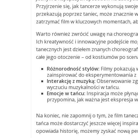
Przyjrzenie się, jak tancerze wykonują swoj
przekazują poprzez taniec, może znacznie w
zatrzymać film w kluczowych momentach, aby
Warto również zwrócić uwagę na choreografó
Ich kreatywność i innowacyjne podejście mo
tanecznych jest dziełem znanych choreografó
całe jego otoczenie – od kostiumów po scen
Różnorodność stylów:
Filmy pokazują 
zainspirować do eksperymentowania z 
Interakcję z muzyką:
Obserwowanie zgr
wyczuciu muzykalności w tańcu.
Emocje w tańcu:
Inspiracja może płyną
przypomina, jak ważna jest ekspresja w
Na koniec, nie zapomnij o tym, że film tane
tańca może dostarczyć jeszcze więcej inspira
opowiada historię, możemy zyskać nową pe