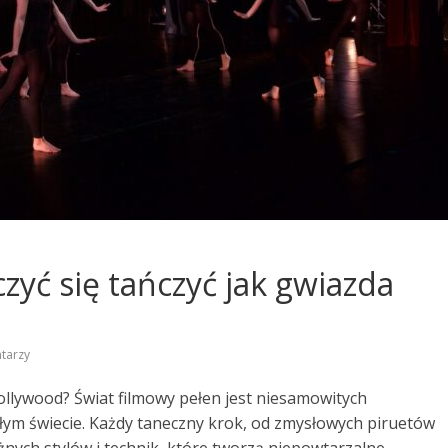
czyć się tańczyć jak gwiazda
tarzy
ollywood? Świat filmowy pełen jest niesamowitych
ałym świecie. Każdy taneczny krok, od zmysłowych piruetów