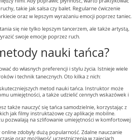
iędzy nimi. Aby poprawić płynność, warto praktykować
ruchy, takie jak salsa czy balet. Regularne ćwiczenie
kiecie oraz w lepszym wyrażaniu emocji poprzez taniec.
ania się nie tylko lepszym tancerzem, ale także artystą,
wyrazić swoje emocje poprzez ruch.
 metody nauki tańca?
ć do własnych preferencji i stylu życia. Istnieje wiele
w i technik tanecznych. Oto kilka z nich:
skuteczniejszych metod nauki tańca. Instruktor może
u umiejętności, a także udzielić cennych wskazówek i
z także nauczyć się tańca samodzielnie, korzystając z
ich jak filmy instruktażowe czy aplikacje mobilne.
u pozwalają na szlifowanie umiejętności w komfortowej
y online zdobyły dużą popularność. Zdalne nauczanie
czasie oraz możliwość uczestniczenia w zajęciach