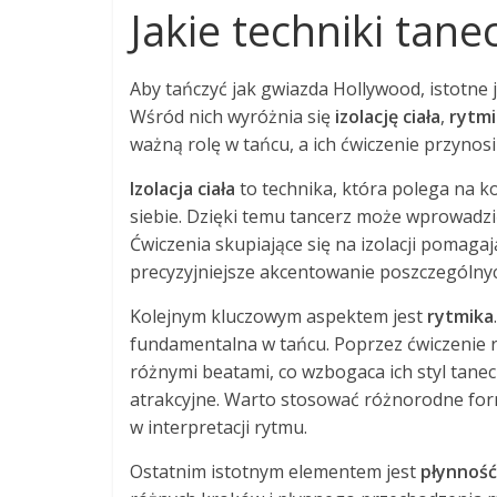
Jakie techniki ta
Aby tańczyć jak gwiazda Hollywood, istotne 
Wśród nich wyróżnia się
izolację ciała
,
rytmi
ważną rolę w tańcu, a ich ćwiczenie przynosi
Izolacja ciała
to technika, która polega na k
siebie. Dzięki temu tancerz może wprowadzi
Ćwiczenia skupiające się na izolacji pomaga
precyzyjniejsze akcentowanie poszczególny
Kolejnym kluczowym aspektem jest
rytmika
fundamentalna w tańcu. Poprzez ćwiczenie r
różnymi beatami, co wzbogaca ich styl tanecz
atrakcyjne. Warto stosować różnorodne form
w interpretacji rytmu.
Ostatnim istotnym elementem jest
płynnoś