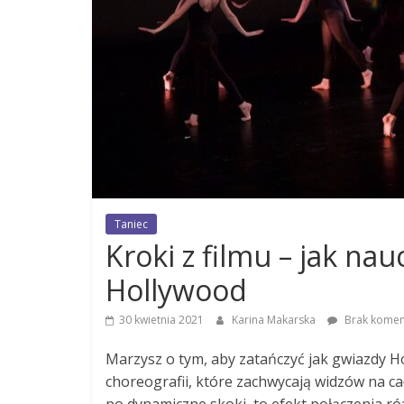
Taniec
Kroki z filmu – jak nau
Hollywood
30 kwietnia 2021
Karina Makarska
Brak komen
Marzysz o tym, aby zatańczyć jak gwiazdy H
choreografii, które zachwycają widzów na c