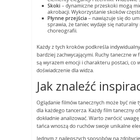
Skoki
– dynamiczne przeskoki mogą mie
akrobacji. Wykorzystanie skoków częs
Płynne przejścia
– nawiązuje się do um
sprawia, że taniec wydaje się naturalny 
choreografii.
Każdy z tych kroków podkreśla indywidualny s
bardziej zachwycającymi. Ruchy taneczne w fi
są wyrazem emocji i charakteru postaci, co
doświadczenie dla widza.
Jak znaleźć inspir
Oglądanie filmów tanecznych może być nie ty
dla każdego tancerza. Każdy film taneczny of
dokładnie analizować. Warto zwrócić uwagę
tańca wnoszą do ruchów swoje unikalne ele
Jednym z najlepszych sposobów na zdobycie i