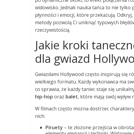
po dynamiczne skoki, to efekt połączenia ró
widowisko. Jednak nauka tańca to nie tylko
płynności i emocji, które przekazują. Odkryj,
metody pozwolą Ci uniknąć typowych błędów
rzeczywistością.
Jakie kroki tanecz
dla gwiazd Hollyw
Gwiazdami Hollywood często inspirują się r
wielkiego formatu. Każdy wykonawca ma swoj
co sprawia, że każdy taniec staje się unika
hip-hop
oraz
balet
, które mają swój wpływ 
W filmach często można dostrzec charaktery
nich:
Piruety
– te złożone przejścia w obrot
elementy elegancji i techniki. Widzowie