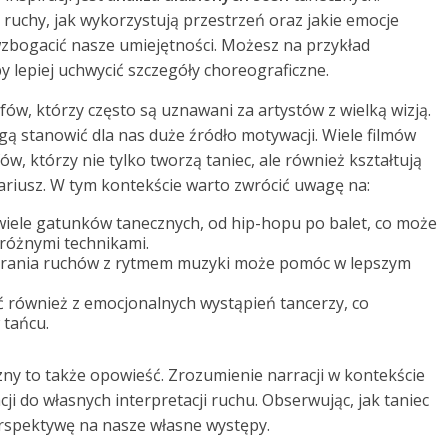
e ruchy, jak wykorzystują przestrzeń oraz jakie emocje
zbogacić nasze umiejętności. Możesz na przykład
 lepiej uchwycić szczegóły choreograficzne.
w, którzy często są uznawani za artystów z wielką wizją.
gą stanowić dla nas duże źródło motywacji. Wiele filmów
w, którzy nie tylko tworzą taniec, ale również kształtują
ariusz. W tym kontekście warto zwrócić uwagę na:
wiele gatunków tanecznych, od hip-hopu po balet, co może
różnymi technikami.
ania ruchów z rytmem muzyki może pomóc w lepszym
ć również z emocjonalnych wystąpień tancerzy, co
 tańcu.
czny to także opowieść. Zrozumienie narracji w kontekście
cji do własnych interpretacji ruchu. Obserwując, jak taniec
rspektywę na nasze własne występy.