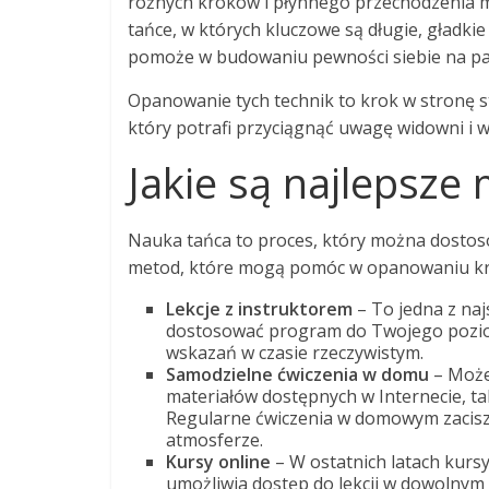
różnych kroków i płynnego przechodzenia m
tańce, w których kluczowe są długie, gładkie 
pomoże w budowaniu pewności siebie na par
Opanowanie tych technik to krok w stronę st
który potrafi przyciągnąć uwagę widowni i 
Jakie są najlepsze
Nauka tańca to proces, który można dostosowa
metod, które mogą pomóc w opanowaniu krokó
Lekcje z instruktorem
– To jedna z naj
dostosować program do Twojego poziom
wskazań w czasie rzeczywistym.
Samodzielne ćwiczenia w domu
– Możes
materiałów dostępnych w Internecie, tak
Regularne ćwiczenia w domowym zacisz
atmosferze.
Kursy online
– W ostatnich latach kurs
umożliwia dostęp do lekcji w dowolnym 