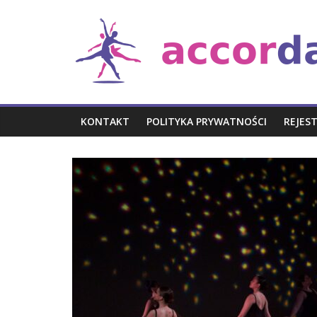
Skip
Taniec
to
content
i
muzyka
KONTAKT
POLITYKA PRYWATNOŚCI
REJES