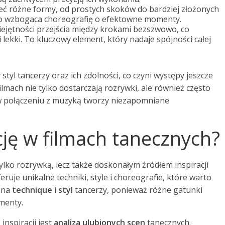
ć różne formy, od prostych skoków do bardziej złożonych
to wzbogaca choreografię o efektowne momenty.
iejętności przejścia między krokami bezszwowo, co
i lekki. To kluczowy element, który nadaje spójności całej
tyl tancerzy oraz ich zdolności, co czyni występy jeszcze
lmach nie tylko dostarczają rozrywki, ale również często
 w połączeniu z muzyką tworzy niezapomniane
ację w filmach tanecznych?
lko rozrywką, lecz także doskonałym źródłem inspiracji
eruje unikalne techniki, style i choreografie, które warto
 na
technique
i
styl
tancerzy, ponieważ różne gatunki
menty.
nspiracji jest
analiza ulubionych scen
tanecznych.