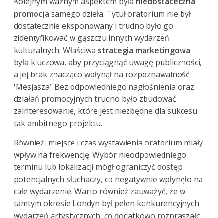
Kolejnym ważnym aspektem była
niedostateczna
promocja
samego dzieła. Tytuł oratorium nie był
dostatecznie eksponowany i trudno było go
zidentyfikować w gąszczu innych wydarzeń
kulturalnych. Właściwa
strategia marketingowa
była kluczowa, aby przyciągnąć uwagę publiczności,
a jej brak znacząco wpłynął na rozpoznawalność
'Mesjasza’. Bez odpowiedniego nagłośnienia oraz
działań promocyjnych trudno było zbudować
zainteresowanie, które jest niezbędne dla sukcesu
tak ambitnego projektu.
Również, miejsce i czas wystawienia oratorium miały
wpływ na frekwencję. Wybór nieodpowiedniego
terminu lub lokalizacji mógł ograniczyć dostęp
potencjalnych słuchaczy, co negatywnie wpłynęło na
całe wydarzenie. Warto również zauważyć, że w
tamtym okresie Londyn był pełen konkurencyjnych
wydarzeń artystycznych, co dodatkowo rozpraszało