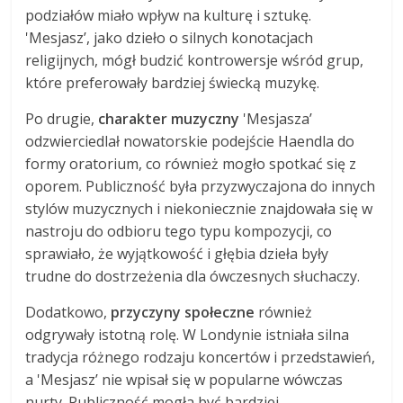
podziałów miało wpływ na kulturę i sztukę.
'Mesjasz’, jako dzieło o silnych konotacjach
religijnych, mógł budzić kontrowersje wśród grup,
które preferowały bardziej świecką muzykę.
Po drugie,
charakter muzyczny
'Mesjasza’
odzwierciedlał nowatorskie podejście Haendla do
formy oratorium, co również mogło spotkać się z
oporem. Publiczność była przyzwyczajona do innych
stylów muzycznych i niekoniecznie znajdowała się w
nastroju do odbioru tego typu kompozycji, co
sprawiało, że wyjątkowość i głębia dzieła były
trudne do dostrzeżenia dla ówczesnych słuchaczy.
Dodatkowo,
przyczyny społeczne
również
odgrywały istotną rolę. W Londynie istniała silna
tradycja różnego rodzaju koncertów i przedstawień,
a 'Mesjasz’ nie wpisał się w popularne wówczas
nurty. Publiczność mogła być bardziej