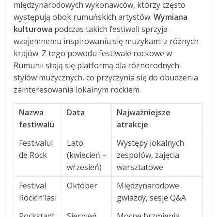
międzynarodowych wykonawców, którzy często
występują obok rumuńskich artystów.
Wymiana
kulturowa
podczas takich festiwali sprzyja
wzajemnemu inspirowaniu się muzykami z różnych
krajów. Z tego powodu festiwale rockowe w
Rumunii stają się platformą dla różnorodnych
stylów muzycznych, co przyczynia się do obudzenia
zainteresowania lokalnym rockiem.
Nazwa
Data
Najważniejsze
festiwalu
atrakcje
Festivalul
Lato
Występy lokalnych
de Rock
(kwiecień –
zespołów, zajęcia
wrzesień)
warsztatowe
Festival
Október
Międzynarodowe
Rock’n’Iasi
gwiazdy, sesje Q&A
Rockstadt
Sierpień
Mocne brzmienia,