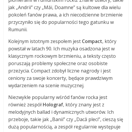
pionierami w rumuńskim rocku. Znane utwory, takie
jak „Andrii” czy „Măi, Doamne” są kultowe dla wielu
pokoleń fanów prawa, a ich niecodzienne brzmienie
przyczyniło się do popularności tego gatunku w
Rumunii.
Kolejnym istotnym zespołem jest
Compact
, który
powstał w latach 90. Ich muzyka osadzona jest w
klasycznym rockowym brzmieniu, a teksty często
poruszają problemy społeczne oraz osobiste
przeżycia. Compact zdobył liczne nagrody i jest
ceniony za swoje koncerty, będące prawdziwym
wydarzeniem na scenie muzycznej.
Niezwykle popularny wśród fanów rocka jest
również zespół
Holograf
, który znany jest z
melodyjnych ballad i dynamicznych utworów. Ich
przeboje, takie jak „Banii” czy „Dacă pleci”, cieszą się
dużą popularnością, a zespół regularnie występuje