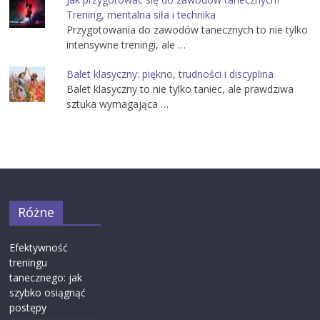
Trening, mentalna siła i technika
Przygotowania do zawodów tanecznych to nie tylko
intensywne treningi, ale …
Balet klasyczny: piękno, trudności i discyplina
Balet klasyczny to nie tylko taniec, ale prawdziwa
sztuka wymagająca …
Różne
Efektywność
treningu
tanecznego: jak
szybko osiągnąć
postępy