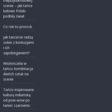
międzynarodowej
scenie – jak tańce
ludowe Polski
podbiły świat
Co rok to prorock
Jak tancerze radzą
sobie z kontuzjami
i ich
zapobieganiem?
Wiolonczela w
tańcu: kombinacja
dwóch sztuk na
scenie
Tańce inspirowane
kulturą indiańską:
od pow-wow po
taniec czarownic