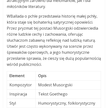
atrakcyjnym zarówno dla melomanów, jak i dla
miłośników literatury.
WBallada o pchle przedstawia historię małej pchły,
która staje się bohaterką satyrycznej opowieści.
Przez pryzmat tej postaci Musorgski odzwierciedla
różne ludzkie cechy i zachowania, oferując
słuchaczom zabawną refleksję nad ludzką naturą.
Utwór jest często wykonywany na scenzie przez
śpiewaków operowych, a jego humorystyczne
przesłanie sprawia, że cieszy się dużą popularnością
wśród publiczności.
Element
Opis
Kompozytor
Modest Musorgski
Inspiracja
Tekst Goethego
Styl
Humorystyczny, folklorystyczny